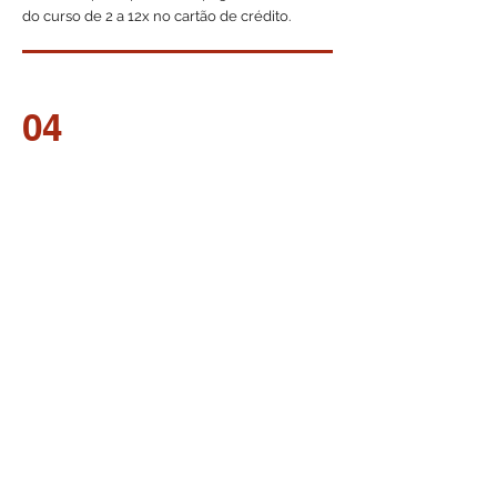
do curso de 2 a 12x no cartão de crédito.
04
Tem suporte técnico disponível ?
Sim, você pode está entrando em contato
com nossa equipe de suporte no whatsapp
31994441739 ou no e-mail :
contato@clubeeducacaofisica.com
05
O Certificado é reconhecido?
que estamos disponibilizando nesse
momento um curso de capacitação, válido